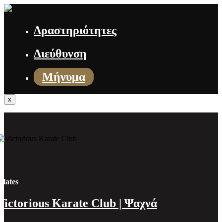
Δραστηριότητες
Διεύθυνση
Μήνυμα
x
ilates
Victorious Karate Club | Ψαχνά