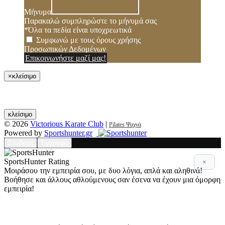
Μήνυμα
Παρακαλώ συμπληρώστε το μήνυμά σας
*Όλα τα πεδία είναι υποχρεωτικά
Συμφωνώ με τους όρους χρήσης
Προσωπικών Δεδομένων
Επικοινωνήστε μαζί μας!
×
κλείσιμο
κλείσιμο
© 2026
Victorious Karate Club
|
Pilates Ψαχνά
Powered by
Sportshunter.gr
Σύνδεση
Εγγραφή
SportsHunter Rating
×
Μοιράσου την εμπειρία σου, με δυο λόγια, απλά και αληθινά!
Βοήθησε και άλλους αθλούμενους σαν έσενα να έχουν μια όμορφη
εμπειρία!
Αξιολόγηση 5 βασικών σημείων!