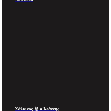
Χάλκινος 🥉 ο Ιωάννης