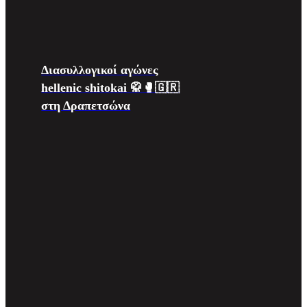
Διασυλλογικοί αγώνες
hellenic shitokai 🥋🥊🇬🇷
στη Δραπετσώνα