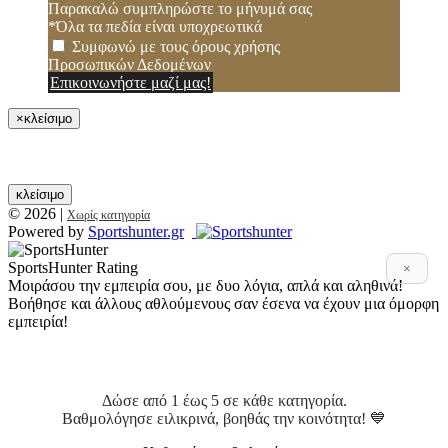
Παρακαλώ συμπληρώστε το μήνυμά σας
*Όλα τα πεδία είναι υποχρεωτικά
Συμφωνώ με τους όρους χρήσης
Προσωπικών Δεδομένων
Επικοινωνήστε μαζί μας!
×
κλείσιμο
κλείσιμο
© 2026
|
Χωρίς κατηγορία
Powered by
Sportshunter.gr
SportsHunter Rating
×
Μοιράσου την εμπειρία σου, με δυο λόγια, απλά και αληθινά!
Βοήθησε και άλλους αθλούμενους σαν έσενα να έχουν μια όμορφη
εμπειρία!
Αξιολόγηση 5 βασικών σημείων!
Δώσε από 1 έως 5 σε κάθε κατηγορία.
Βαθμολόγησε ειλικρινά, βοηθάς την κοινότητα! 💙